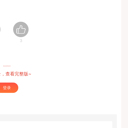
3
……
录，查看完整版~
登录