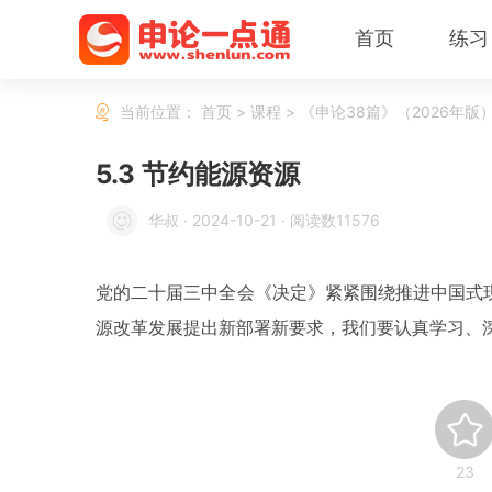
首页
练习
当前位置：
首页
>
课程
>
《申论38篇》（2026年版
5.3 节约能源资源
华叔
·
2024-10-21
·
阅读数11576
党的二十届三中全会《决定》紧紧围绕推进中国式
源改革发展提出新部署新要求，我们要认真学习、
23