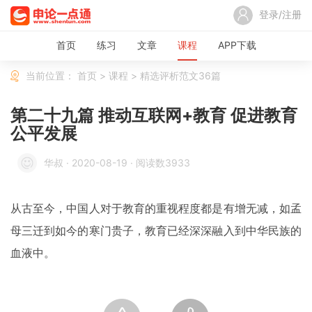
登录/注册
首页
练习
文章
课程
APP下载
当前位置：
首页
>
课程
>
精选评析范文36篇
第二十九篇 推动互联网+教育 促进教育
公平发展
华叔
·
2020-08-19
·
阅读数3933
从古至今，中国人对于教育的重视程度都是有增无减，如孟
母三迁到如今的寒门贵子，教育已经深深融入到中华民族的
血液中。