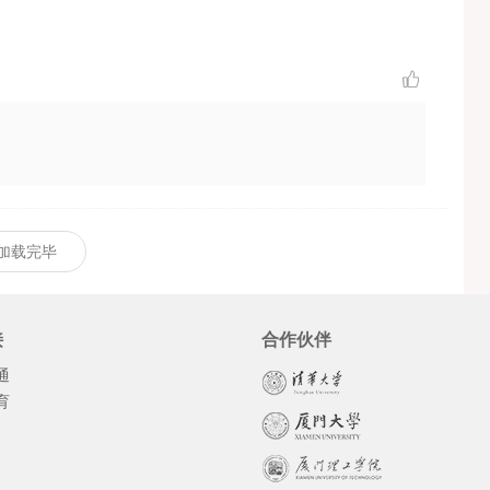
加载完毕
接
合作伙伴
通
育